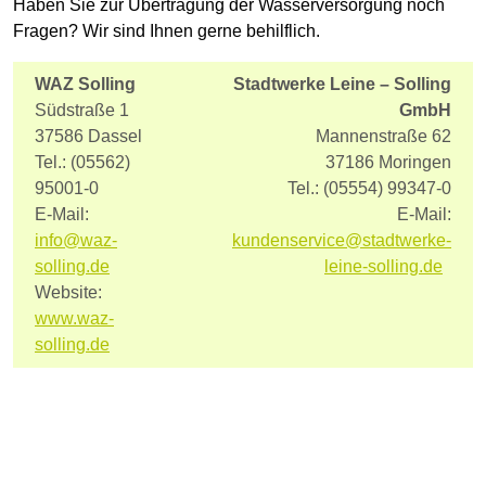
Haben Sie zur Übertragung der Wasserversorgung noch
Fragen? Wir sind Ihnen gerne behilflich.
WAZ Solling
Stadtwerke Leine – Solling
Südstraße 1
GmbH
37586 Dassel
Mannenstraße 62
Tel.: (05562)
37186 Moringen
95001-0
Tel.: (05554) 99347-0
E-Mail:
E-Mail:
info
@
waz-
kundenservice
@
stadtwerke-
solling.de
leine-solling.de
Website:
www.waz-
solling.de