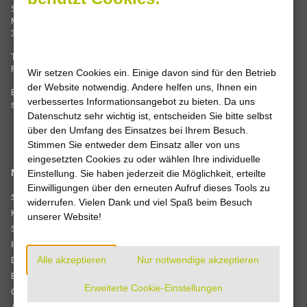
Stadtwerke Leine-Solling GmbH
Servicecenter Einbeck
Mannenstraße 62
Grimsehlstraße 17
37186 Moringen
37574 Einbeck
Tel. 05554 99347-0
Mo, Di, Do 8.00 – 16.00 Uhr
Fax 05554 99347-14
Wir setzen Cookies ein. Einige davon sind für den Betrieb
Mi, Fr 8.00 – 12.00 Uhr
der Website notwendig. Andere helfen uns, Ihnen ein
E-Mail:
info
@
stadtwerke-leine-
verbessertes Informationsangebot zu bieten. Da uns
solling.de
Datenschutz sehr wichtig ist, entscheiden Sie bitte selbst
über den Umfang des Einsatzes bei Ihrem Besuch.
Stimmen Sie entweder dem Einsatz aller von uns
eingesetzten Cookies zu oder wählen Ihre individuelle
Navigation
Einstellung. Sie haben jederzeit die Möglichkeit, erteilte
Wir sind
Einwilligungen über den erneuten Aufruf dieses Tools zu
zertifiziert
Startseite
widerrufen. Vielen Dank und viel Spaß beim Besuch
Kontakt
unserer Website!
Sitemap
Impressum
Verträge kündigen
Alle akzeptieren
Nur notwendige akzeptieren
Datenschutz
Barrierefreiheit
Erweiterte Cookie-Einstellungen
Cookie-Einstellungen