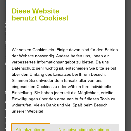
Termine nach Vereinbarung oder
Diese Website
Sie erreichen uns im
benutzt Cookies!
Stadtwerke Leine-Solling GmbH
Servicecenter Einbeck
Mannenstraße 62
Grimsehlstraße 17
37186 Moringen
37574 Einbeck
Tel. 05554 99347-0
Mo, Di, Do 8.00 – 16.00 Uhr
Fax 05554 99347-14
Wir setzen Cookies ein. Einige davon sind für den Betrieb
Mi, Fr 8.00 – 12.00 Uhr
der Website notwendig. Andere helfen uns, Ihnen ein
E-Mail:
info
@
stadtwerke-leine-
verbessertes Informationsangebot zu bieten. Da uns
solling.de
Datenschutz sehr wichtig ist, entscheiden Sie bitte selbst
über den Umfang des Einsatzes bei Ihrem Besuch.
Stimmen Sie entweder dem Einsatz aller von uns
eingesetzten Cookies zu oder wählen Ihre individuelle
Navigation
Einstellung. Sie haben jederzeit die Möglichkeit, erteilte
Wir sind
Einwilligungen über den erneuten Aufruf dieses Tools zu
zertifiziert
Startseite
widerrufen. Vielen Dank und viel Spaß beim Besuch
Kontakt
unserer Website!
Sitemap
Impressum
Verträge kündigen
Alle akzeptieren
Nur notwendige akzeptieren
Datenschutz