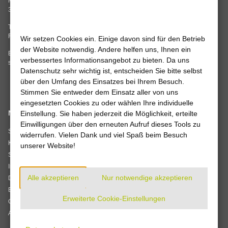
Mannenstraße 62
Grimsehlstraße 17
37186 Moringen
37574 Einbeck
Tel. 05554 99347-0
Mo, Di, Do 8.00 – 16.00 Uhr
Fax 05554 99347-14
Wir setzen Cookies ein. Einige davon sind für den Betrieb
Mi, Fr 8.00 – 12.00 Uhr
der Website notwendig. Andere helfen uns, Ihnen ein
E-Mail:
info
@
stadtwerke-leine-
verbessertes Informationsangebot zu bieten. Da uns
solling.de
Datenschutz sehr wichtig ist, entscheiden Sie bitte selbst
über den Umfang des Einsatzes bei Ihrem Besuch.
Stimmen Sie entweder dem Einsatz aller von uns
eingesetzten Cookies zu oder wählen Ihre individuelle
Navigation
Einstellung. Sie haben jederzeit die Möglichkeit, erteilte
Wir sind
Einwilligungen über den erneuten Aufruf dieses Tools zu
zertifiziert
Startseite
widerrufen. Vielen Dank und viel Spaß beim Besuch
Kontakt
unserer Website!
Sitemap
Impressum
Verträge kündigen
Alle akzeptieren
Nur notwendige akzeptieren
Datenschutz
Barrierefreiheit
Erweiterte Cookie-Einstellungen
Cookie-Einstellungen
AGB