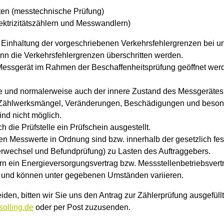
ten (messtechnische Prüfung)
Elektrizitätszählern und Messwandlern)
Einhaltung der vorgeschriebenen Verkehrsfehlergrenzen bei unt
wenn die Verkehrsfehlergrenzen überschritten werden.
ssgerät im Rahmen der Beschaffenheitsprüfung geöffnet werden
re und normalerweise auch der innere Zustand des Messgerätes 
f Zählwerksmängel, Veränderungen, Beschädigungen und besond
nd nicht möglich.
 die Prüfstelle ein Prüfschein ausgestellt.
ten Messwerte in Ordnung sind bzw. innerhalb der gesetzlich fe
erwechsel und Befundprüfung) zu Lasten des Auftraggebers.
rn ein Energieversorgungsvertrag bzw. Messstellenbetriebsvert
 und können unter gegebenen Umständen variieren.
eiden, bitten wir Sie uns den Antrag zur Zählerprüfung ausgefül
solling.de
oder per Post zuzusenden.