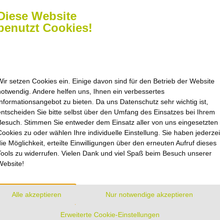
Diese Website
benutzt Cookies!
Wir setzen Cookies ein. Einige davon sind für den Betrieb der Website
notwendig. Andere helfen uns, Ihnen ein verbessertes
Informationsangebot zu bieten. Da uns Datenschutz sehr wichtig ist,
zeiten
Navigation
entscheiden Sie bitte selbst über den Umfang des Einsatzes bei Ihrem
Besuch. Stimmen Sie entweder dem Einsatz aller von uns eingesetzten
nach Vereinbarung oder
Startseite
Cookies zu oder wählen Ihre individuelle Einstellung. Sie haben jederzei
Kontakt
ichen uns im
die Möglichkeit, erteilte Einwilligungen über den erneuten Aufruf dieses
Sitemap
Tools zu widerrufen. Vielen Dank und viel Spaß beim Besuch unserer
Impressum
enter Einbeck
Website!
straße 17
Datenschutz
inbeck
Barrierefreiheit
Cookie-Einstellungen
Alle akzeptieren
Nur notwendige akzeptieren
 Do 8.00 – 16.00 Uhr
 8.00 – 12.00 Uhr
AGB
Erweiterte Cookie-Einstellungen