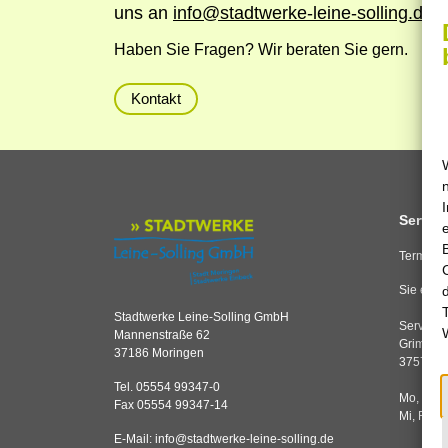
uns an
info
@
stadtwerke-leine-solling.de
Haben Sie Fragen? Wir beraten Sie gern.
Kontakt
Service
Termine 
Sie erre
Stadtwerke Leine-Solling GmbH
Servicec
Mannenstraße 62
Grimsehl
37186 Moringen
37574 E
Tel. 05554 99347-0
Mo, Di,
Fax 05554 99347-14
Mi, Fr
E-Mail:
info
@
stadtwerke-leine-solling.de