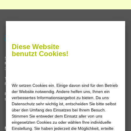
Servicezeiten
Termine nach Vereinbarung oder
Diese Website
Sie erreichen uns im
benutzt Cookies!
Stadtwerke Leine-Solling GmbH
Servicecenter Einbeck
Mannenstraße 62
Grimsehlstraße 17
37186 Moringen
37574 Einbeck
Tel. 05554 99347-0
Mo, Di, Do 8.00 – 16.00 Uhr
Fax 05554 99347-14
Wir setzen Cookies ein. Einige davon sind für den Betrieb
Mi, Fr 8.00 – 12.00 Uhr
der Website notwendig. Andere helfen uns, Ihnen ein
E-Mail:
info
@
stadtwerke-leine-
verbessertes Informationsangebot zu bieten. Da uns
solling.de
Datenschutz sehr wichtig ist, entscheiden Sie bitte selbst
über den Umfang des Einsatzes bei Ihrem Besuch.
Stimmen Sie entweder dem Einsatz aller von uns
eingesetzten Cookies zu oder wählen Ihre individuelle
Navigation
Einstellung. Sie haben jederzeit die Möglichkeit, erteilte
Wir sind