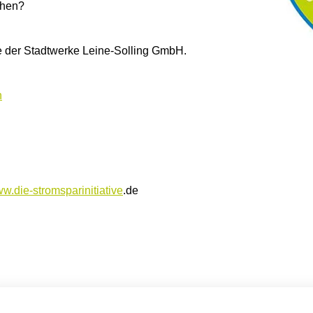
ehen?
te der Stadtwerke Leine-Solling GmbH.
n
w.die-stromsparinitiative
.de