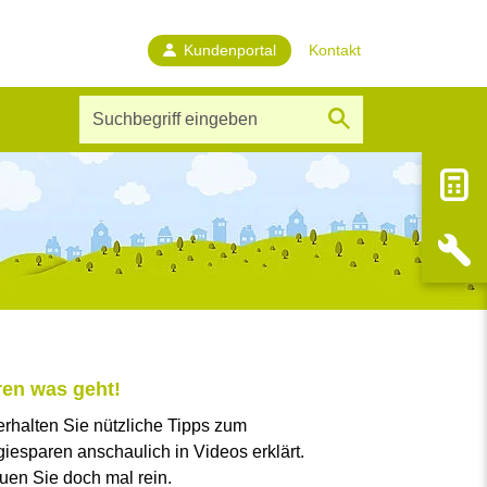
Kundenportal
Kontakt
e-Serviceangebote sowie wichtige 
 Solling App
eine-Solling
Egal ob mit PC, Laptop oder mobil von unterwegs! 
 Moringen
en was geht!
nden Sie Informationsblätter 
erhalten Sie nützliche Tipps zum
iesparen anschaulich in Videos erklärt.
en Sie doch mal rein.