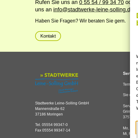
Rufen Sie uns an
0 55 54 / 99 34 70
oder 
uns an
info
@
stadtwerke-leine-solling.de
Haben Sie Fragen? Wir beraten Sie gern.
Kontakt
Service
Termine 
Sie erre
Stadtwerke Leine-Solling GmbH
Servicec
Mannenstraße 62
Grimsehl
37186 Moringen
37574 E
Tel. 05554 99347-0
Mo, Di,
Fax 05554 99347-14
Mi, Fr