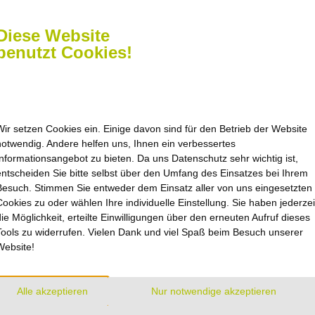
schreiben Sie
Diese Website
benutzt Cookies!
Wir setzen Cookies ein. Einige davon sind für den Betrieb der Website
notwendig. Andere helfen uns, Ihnen ein verbessertes
Informationsangebot zu bieten. Da uns Datenschutz sehr wichtig ist,
zeiten
Navigation
entscheiden Sie bitte selbst über den Umfang des Einsatzes bei Ihrem
Besuch. Stimmen Sie entweder dem Einsatz aller von uns eingesetzten
nach Vereinbarung oder
Startseite
Cookies zu oder wählen Ihre individuelle Einstellung. Sie haben jederzei
Kontakt
ichen uns im
die Möglichkeit, erteilte Einwilligungen über den erneuten Aufruf dieses
Sitemap
Tools zu widerrufen. Vielen Dank und viel Spaß beim Besuch unserer
Impressum
enter Einbeck
Website!
straße 17
Datenschutz
inbeck
Barrierefreiheit
Cookie-Einstellungen
Alle akzeptieren
Nur notwendige akzeptieren
 Do 8.00 – 16.00 Uhr
 8.00 – 12.00 Uhr
AGB