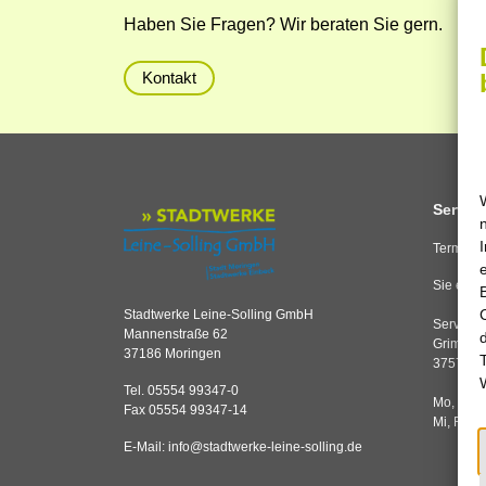
Haben Sie Fragen? Wir beraten Sie gern.
Kontakt
Service
Termine 
Sie erre
Stadtwerke Leine-Solling GmbH
Servicec
Mannenstraße 62
Grimsehl
37186 Moringen
37574 E
Tel. 05554 99347-0
Mo, Di,
Fax 05554 99347-14
Mi, Fr
E-Mail:
info
@
stadtwerke-leine-solling.de