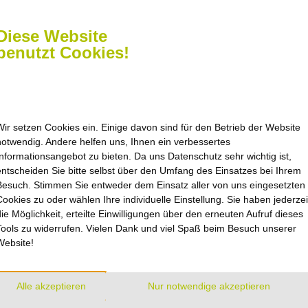
Diese Website
benutzt Cookies!
Wir setzen Cookies ein. Einige davon sind für den Betrieb der Website
zeiten
Navigation
notwendig. Andere helfen uns, Ihnen ein verbessertes
Informationsangebot zu bieten. Da uns Datenschutz sehr wichtig ist,
nach Vereinbarung oder
Startseite
entscheiden Sie bitte selbst über den Umfang des Einsatzes bei Ihrem
Kontakt
ichen uns im
Besuch. Stimmen Sie entweder dem Einsatz aller von uns eingesetzten
Sitemap
Cookies zu oder wählen Ihre individuelle Einstellung. Sie haben jederzei
Impressum
enter Einbeck
die Möglichkeit, erteilte Einwilligungen über den erneuten Aufruf dieses
straße 17
Datenschutz
Tools zu widerrufen. Vielen Dank und viel Spaß beim Besuch unserer
inbeck
Barrierefreiheit
Website!
Cookie-Einstellungen
 Do 8.00 – 16.00 Uhr
 8.00 – 12.00 Uhr
AGB
Alle akzeptieren
Nur notwendige akzeptieren