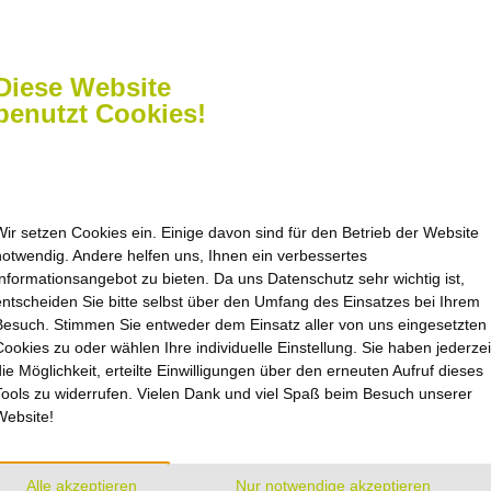
schreiben Sie
Diese Website
benutzt Cookies!
Wir setzen Cookies ein. Einige davon sind für den Betrieb der Website
notwendig. Andere helfen uns, Ihnen ein verbessertes
Informationsangebot zu bieten. Da uns Datenschutz sehr wichtig ist,
zeiten
Navigation
entscheiden Sie bitte selbst über den Umfang des Einsatzes bei Ihrem
Besuch. Stimmen Sie entweder dem Einsatz aller von uns eingesetzten
nach Vereinbarung oder
Startseite
Cookies zu oder wählen Ihre individuelle Einstellung. Sie haben jederzei
Kontakt
ichen uns im
die Möglichkeit, erteilte Einwilligungen über den erneuten Aufruf dieses
Sitemap
Tools zu widerrufen. Vielen Dank und viel Spaß beim Besuch unserer
Impressum
enter Einbeck
Website!
straße 17
Datenschutz
inbeck
Barrierefreiheit
Cookie-Einstellungen
Alle akzeptieren
Nur notwendige akzeptieren
 Do 8.00 – 16.00 Uhr