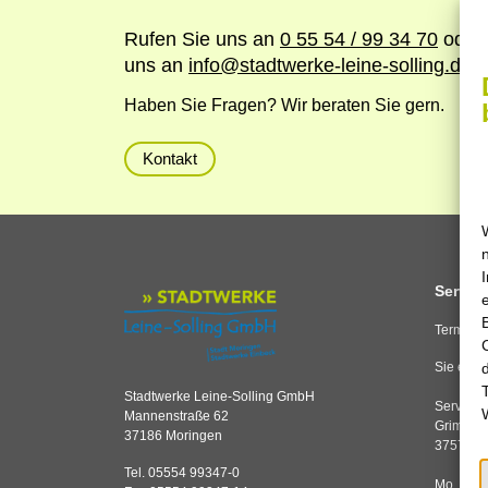
Rufen Sie uns an
0 55 54 / 99 34 70
oder 
uns an
info
@
stadtwerke-leine-solling.de
Haben Sie Fragen? Wir beraten Sie gern.
Kontakt
Service
Termine 
Sie erre
Stadtwerke Leine-Solling GmbH
Servicec
Mannenstraße 62
Grimsehl
37186 Moringen
37574 E
Tel. 05554 99347-0
Mo, Di,