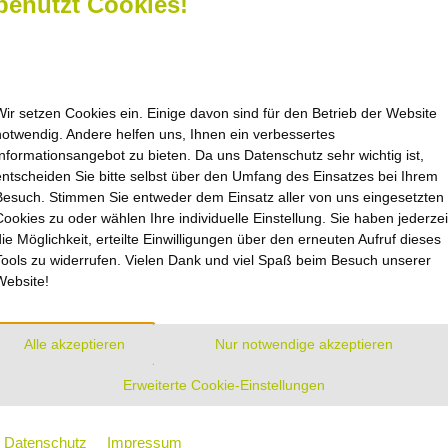
benutzt Cookies!
Wir setzen Cookies ein. Einige davon sind für den Betrieb der Website
notwendig. Andere helfen uns, Ihnen ein verbessertes
Informationsangebot zu bieten. Da uns Datenschutz sehr wichtig ist,
zeiten
Navigation
entscheiden Sie bitte selbst über den Umfang des Einsatzes bei Ihrem
Besuch. Stimmen Sie entweder dem Einsatz aller von uns eingesetzten
nach Vereinbarung oder
Startseite
Cookies zu oder wählen Ihre individuelle Einstellung. Sie haben jederzei
Kontakt
ichen uns im
die Möglichkeit, erteilte Einwilligungen über den erneuten Aufruf dieses
Sitemap
Tools zu widerrufen. Vielen Dank und viel Spaß beim Besuch unserer
Impressum
enter Einbeck
Website!
straße 17
Datenschutz
inbeck
Barrierefreiheit
Cookie-Einstellungen
Alle akzeptieren
Nur notwendige akzeptieren
 Do 8.00 – 16.00 Uhr
 8.00 – 12.00 Uhr
AGB
Erweiterte Cookie-Einstellungen
Datenschutz
Impressum