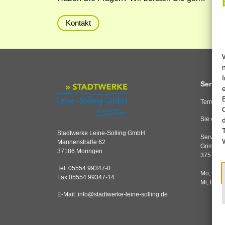
Kontakt
Service
Termine 
Sie erre
Stadtwerke Leine-Solling GmbH
Servicec
Mannenstraße 62
Grimsehl
37186 Moringen
37574 E
Tel. 05554 99347-0
Mo, Di,
Fax 05554 99347-14
Mi, Fr
E-Mail:
info
@
stadtwerke-leine-solling.de