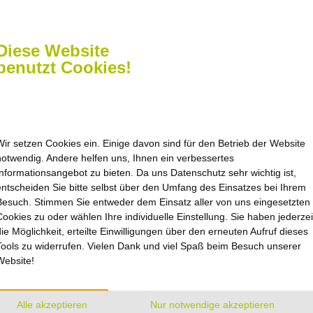
schreiben Sie
Diese Website
benutzt Cookies!
Wir setzen Cookies ein. Einige davon sind für den Betrieb der Website
notwendig. Andere helfen uns, Ihnen ein verbessertes
Informationsangebot zu bieten. Da uns Datenschutz sehr wichtig ist,
zeiten
Navigation
entscheiden Sie bitte selbst über den Umfang des Einsatzes bei Ihrem
Besuch. Stimmen Sie entweder dem Einsatz aller von uns eingesetzten
nach Vereinbarung oder
Startseite
Cookies zu oder wählen Ihre individuelle Einstellung. Sie haben jederzei
Kontakt
ichen uns im
die Möglichkeit, erteilte Einwilligungen über den erneuten Aufruf dieses
Sitemap
Tools zu widerrufen. Vielen Dank und viel Spaß beim Besuch unserer
Impressum
enter Einbeck
Website!
straße 17
Datenschutz
inbeck
Barrierefreiheit
Cookie-Einstellungen
Alle akzeptieren
Nur notwendige akzeptieren
 Do 8.00 – 16.00 Uhr