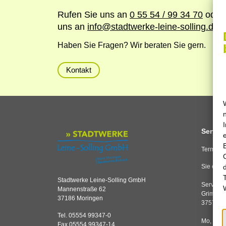
Rufen Sie uns an
0 55 54 / 99 34 70
oder 
uns an
info
@
stadtwerke-leine-solling.de
Haben Sie Fragen? Wir beraten Sie gern.
Kontakt
Service
Termine 
Sie erre
Stadtwerke Leine-Solling GmbH
Servicec
Mannenstraße 62
Grimsehl
37186 Moringen
37574 E
Tel. 05554 99347-0
Mo, Di,
Fax 05554 99347-14