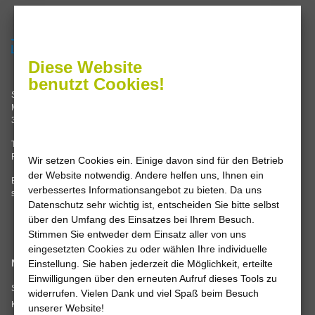
Servicezeiten
Termine nach Vereinbarung oder
Diese Website
Sie erreichen uns im
benutzt Cookies!
Stadtwerke Leine-Solling GmbH
Servicecenter Einbeck
Mannenstraße 62
Grimsehlstraße 17
37186 Moringen
37574 Einbeck
Tel. 05554 99347-0
Mo, Di, Do 8.00 – 16.00 Uhr
Fax 05554 99347-14
Wir setzen Cookies ein. Einige davon sind für den Betrieb
Mi, Fr 8.00 – 12.00 Uhr
der Website notwendig. Andere helfen uns, Ihnen ein
E-Mail:
info
@
stadtwerke-leine-
verbessertes Informationsangebot zu bieten. Da uns
solling.de
Datenschutz sehr wichtig ist, entscheiden Sie bitte selbst
über den Umfang des Einsatzes bei Ihrem Besuch.
Stimmen Sie entweder dem Einsatz aller von uns
eingesetzten Cookies zu oder wählen Ihre individuelle
Navigation
Wir sind
Einstellung. Sie haben jederzeit die Möglichkeit, erteilte
Einwilligungen über den erneuten Aufruf dieses Tools zu
zertifiziert
Startseite
widerrufen. Vielen Dank und viel Spaß beim Besuch
Kontakt
unserer Website!